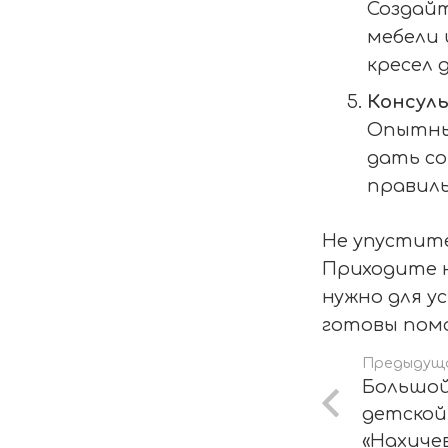
Создайт
мебели 
кресел 
Консул
Опытные
дать со
правиль
Не упустите
Приходите н
нужно для у
готовы помо
Предыдущ
Большо
детской
«Нахиче