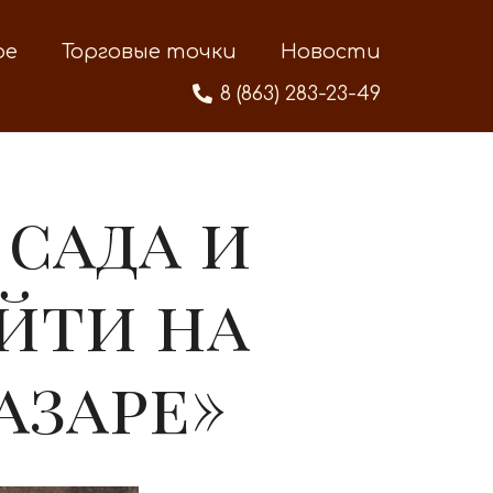
ре
Торговые точки
Новости
8 (863) 283-23-49
 сада и
йти на
азаре»