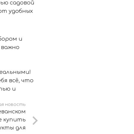
ью садовой
 от удобных
бором и
к важно
деальными!
бя всё, что
тью и
я новость
еванском
е купить
укты для