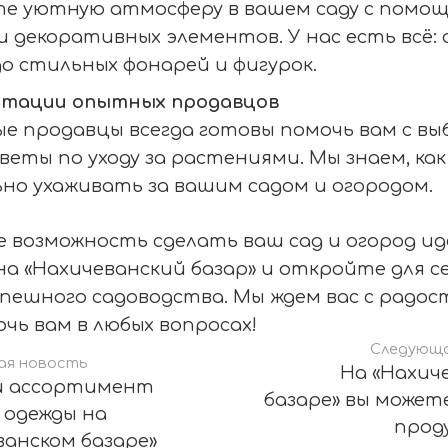
е уютную атмосферу в вашем саду с помощ
и декоративных элементов. У нас есть всё:
до стильных фонарей и фигурок.
ьтации опытных продавцов
 продавцы всегда готовы помочь вам с вы
веты по уходу за растениями. Мы знаем, ка
но ухаживать за вашим садом и огородом.
 возможность сделать ваш сад и огород и
а «Нахичеванский базар» и откройте для се
спешного садоводства. Мы ждем вас с радос
чь вам в любых вопросах!
Следующа
ая новость
На «Нахич
й ассортимент
базаре» вы может
 одежды на
прод
ванском базаре»