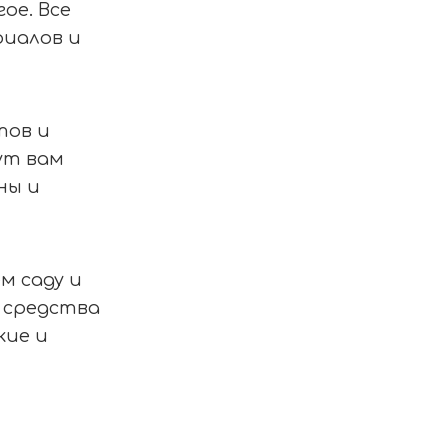
ое. Все
иалов и
тов и
ут вам
ны и
м саду и
 средства
кие и