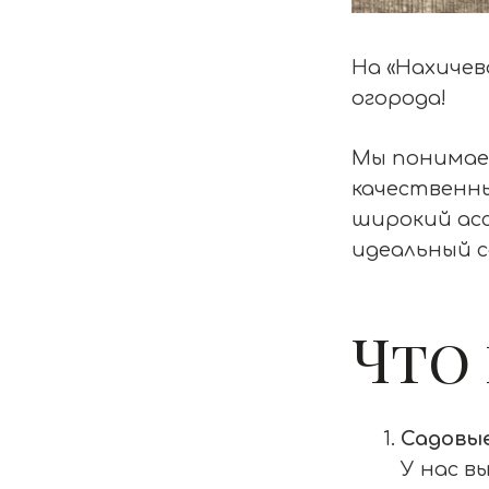
На «Нахичев
огорода!
Мы понимаем
качественн
широкий ас
идеальный с
Что
Садовы
У нас в