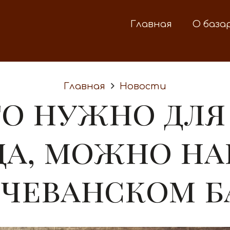
Главная
О база
Главная
Новости
то нужно для
да, можно на
чеванском б