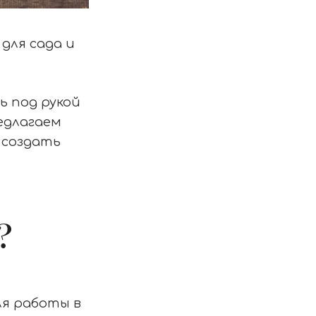
для сада и
ь под рукой
едлагаем
 создать
?
ля работы в