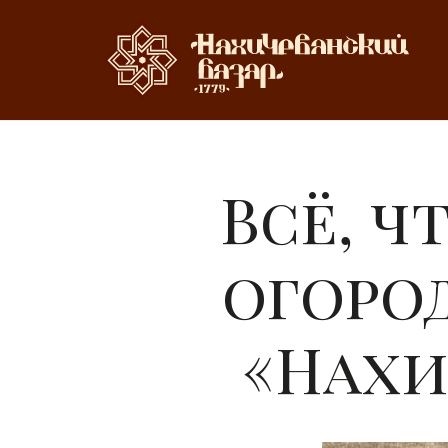
Всё, ч
огоро
«Нахи