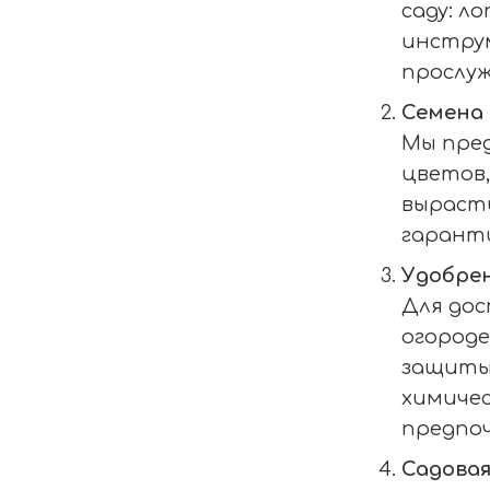
саду: л
инстру
прослуж
Семена 
Мы пред
цветов,
выраст
гарант
Удобре
Для дос
огороде
защиты 
химиче
предпо
Садовая