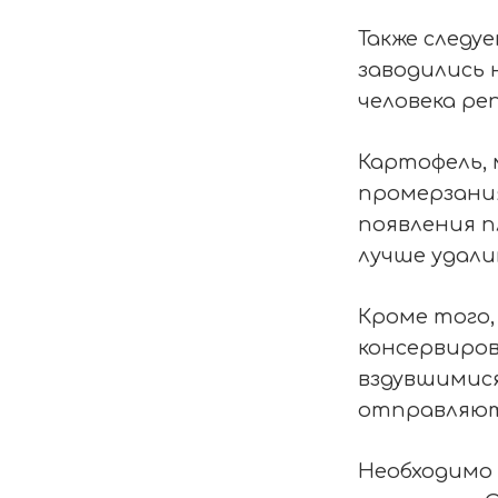
Также следу
заводились 
человека ре
Картофель, 
промерзания
появления п
лучше удали
Кроме того
консервиров
вздувшимися
отправляют
Необходимо