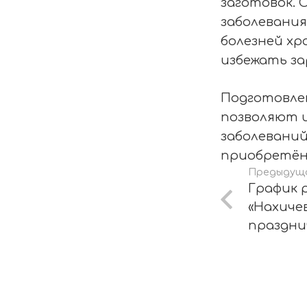
заготовок. 
заболевания
болезней хр
избежать за
Подготовле
позволяют 
заболеваний
приобретённ
Предыдущ
График 
«Нахичев
праздни