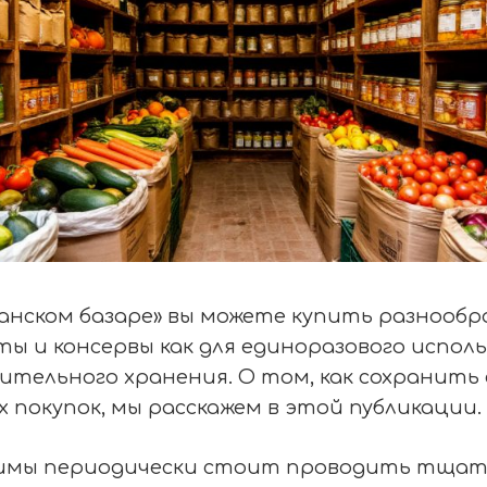
анском базаре» вы можете купить разнообр
ты и консервы как для единоразового исполь
лительного хранения. О том, как сохранить
х покупок, мы расскажем в этой публикации.
зимы периодически стоит проводить тща