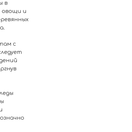
ы в
 овощи и
еревянных
а.
там с
следует
ждений
ргнув
леды
ны
и
нозначно