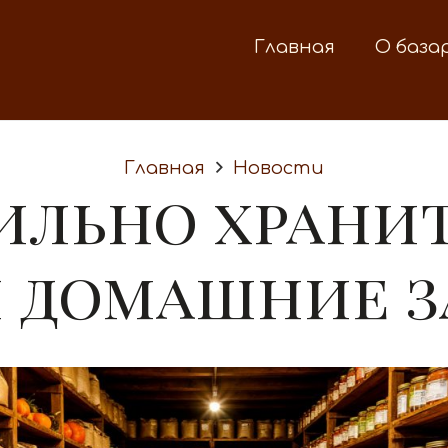
Главная
О база
Главная
Новости
ильно храни
и домашние з