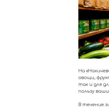
На «Нахичев
овощи, фрук
так и для д
пользу ваши
В течение 