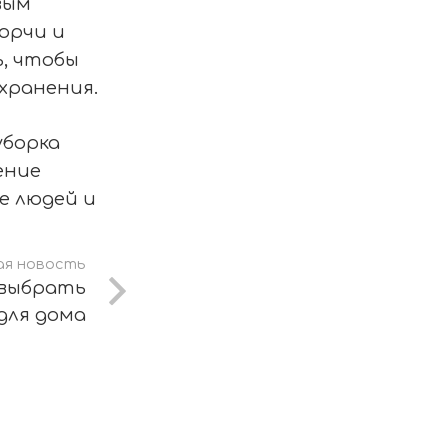
вым
орчи и
ь, чтобы
хранения.
уборка
ение
е людей и
я новость
 выбрать
для дома