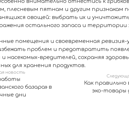
Особенно внимательно отнестись к грибко
м, плесневым пятнам и другим признакам п
анящихся овощей: выбрать их и уничтожит
ражения остального запаса и территории 
нные помещения и своевременная ревизия-
избежать проблем и предотвратить появл
 и насекомых-вредителей, сохраняя здоровь
ых для хранения продуктов.
ая новость
Следующа
работы
Как правильно
анского базара» в
эко-товары 
чные дни