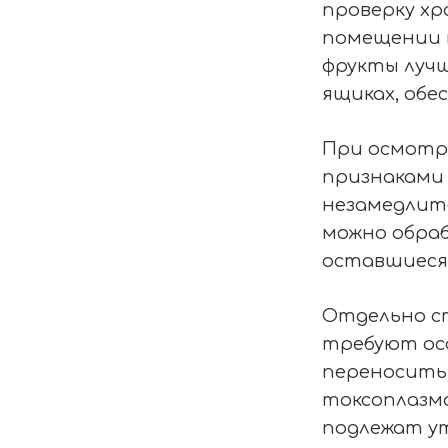
проверку хр
помещении 
фрукты луч
ящиках, обе
При осмотре
признаками 
незамедлит
можно обраб
оставшиеся
Отдельно с
требуют осо
переносить 
токсоплазм
подлежат у