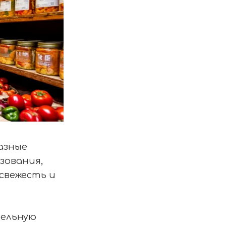
азные
зования,
 свежесть и
тельную