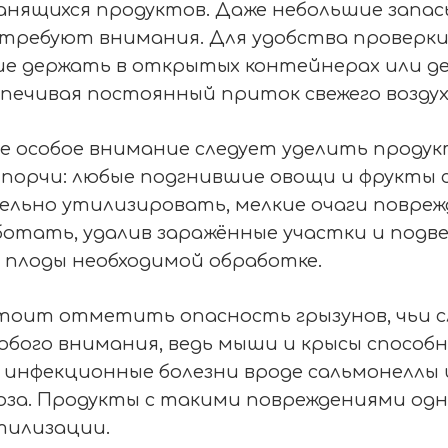
анящихся продуктов. Даже небольшие запас
требуют внимания. Для удобства проверки
ше держать в открытых контейнерах или д
спечивая постоянный приток свежего воздух
 особое внимание следует уделить продук
порчи: любые подгнившие овощи и фрукты 
ельно утилизировать, мелкие очаги повре
отать, удалив заражённые участки и подве
 плоды необходимой обработке.
тоит отметить опасность грызунов, чьи с
бого внимания, ведь мыши и крысы способ
инфекционные болезни вроде сальмонеллы 
оза. Продукты с такими повреждениями од
тилизации.