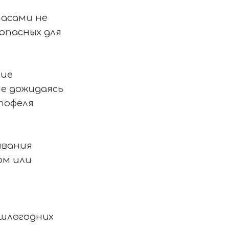
пасами не
опасных для
вие
не дожидаясь
тофеля
ивания
ом или
ошлогодних