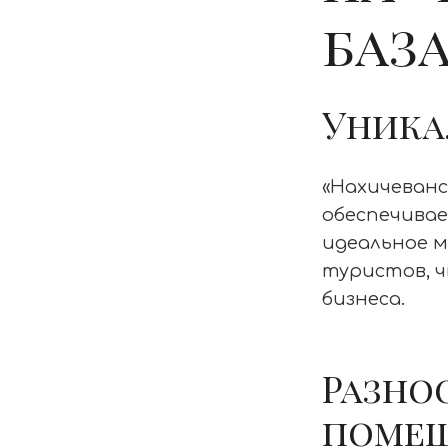
база
Уника
«Нахичеванс
обеспечива
идеальное м
туристов, ч
бизнеса.
Разно
поме