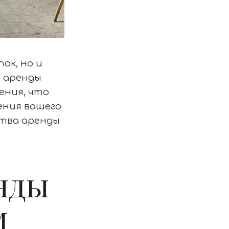
ок, но и
я аренды
ения, что
ения вашего
ства аренды
нды
м