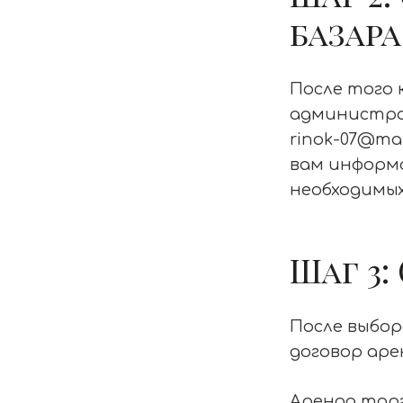
базара
После того 
администра
rinok-07@mai
вам информа
необходимых
Шаг 3
После выбо
договор аре
Аренда торг