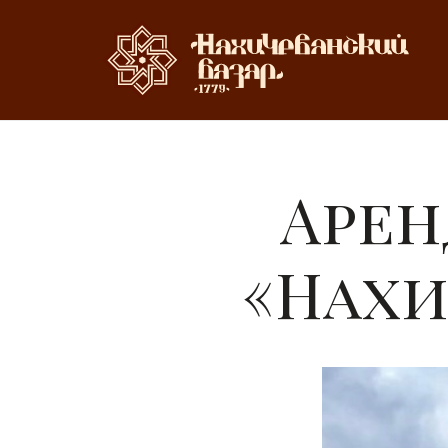
Арен
«Нахи