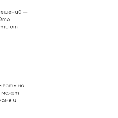
мещений —
 Это
сти от
тывать на
о может
ламе и