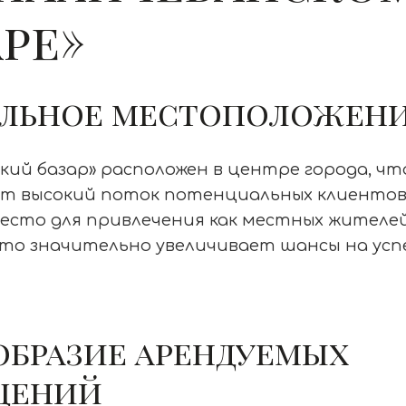
ре»
льное местоположен
кий базар» расположен в центре города, чт
ет высокий поток потенциальных клиентов
есто для привлечения как местных жителей
то значительно увеличивает шансы на усп
образие арендуемых
щений