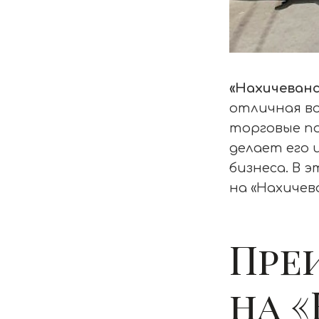
«Нахичеванс
отличная во
торговые п
делает его
бизнеса. В
на «Нахичев
Пре
на 