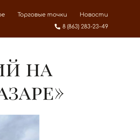
ре
Торговые точки
Новости
8 (863) 283-23-49
ий на
азаре»