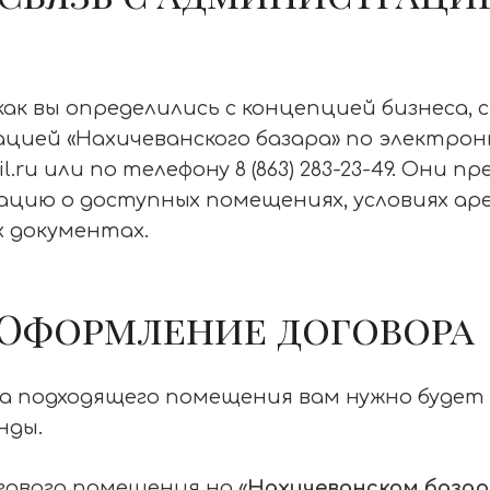
как вы определились с концепцией бизнеса, 
цией «Нахичеванского базара» по электро
l.ru или по телефону 8 (863) 283-23-49. Они 
цию о доступных помещениях, условиях ар
 документах.
: Оформление договора
ра подходящего помещения вам нужно буде
нды.
ового помещения на «
Нахичеванском базар