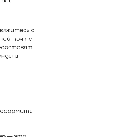
свяжитесь с
нной почте
предоставят
енды и
т оформить
е»
— это