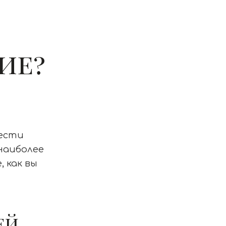
ие?
вести
 наиболее
 как вы
ей