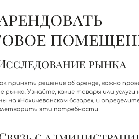
 арендовать
говое помещен
: Исследование рынка
ак принять решение об аренде, важно про
е рынка. Узнайте, какие товары или услуги
ы на «Нахичеванском базаре», и определите,
влетворить эти потребности.
: Связь с администраци