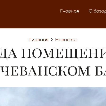
Главная
О база
Главная
Новости
да помещен
чеванском б