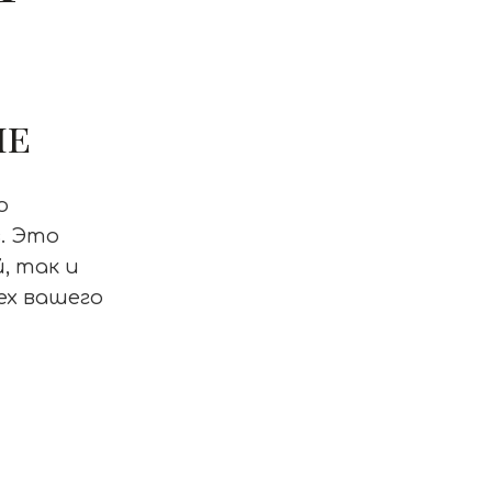
ие
о
. Это
, так и
ех вашего