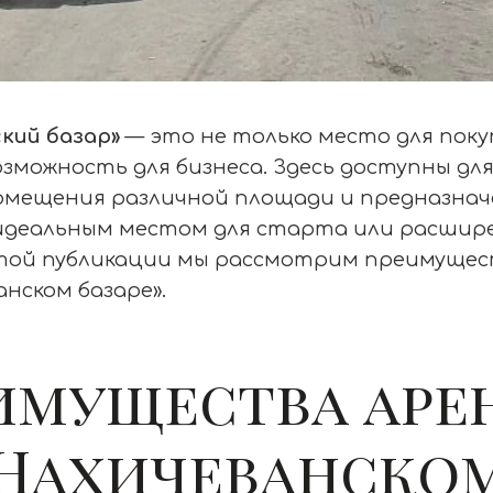
кий базар»
— это не только место для покуп
зможность для бизнеса. Здесь доступны дл
омещения различной площади и предназнач
 идеальным местом для старта или расшир
 этой публикации мы рассмотрим преимуще
анском базаре».
имущества аре
«Нахичеванско