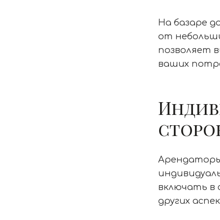
На базаре 
от небольши
позволяет 
ваших потр
Индив
сторо
Арендаторы
индивидуал
включать в 
других аспе